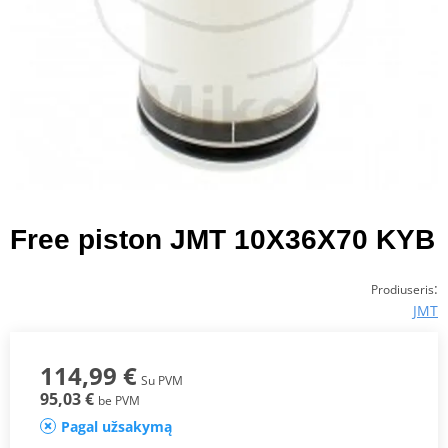
Free piston JMT 10X36X70 KYB
:
Prodiuseris
JMT
114,99 €
Su PVM
95,03 €
be PVM
Pagal užsakymą