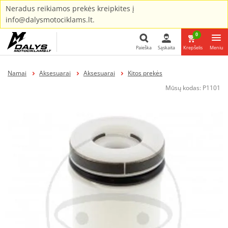
Neradus reikiamos prekės kreipkites į
info@dalysmotociklams.lt.
0
Paieška
Sąskaita
Krepšelis
Meniu
Paieška
Namai
Aksesuarai
Aksesuarai
Kitos prekės
Mūsų kodas:
P1101