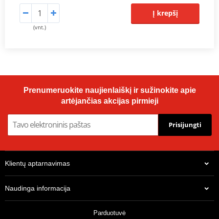
Į krepšį
(vnt.)
Prenumeruokite naujienlaiškį ir sužinokite apie
artėjančias akcijas pirmieji
Prisijungti
Klientų aptarnavimas
Naudinga informacija
Parduotuvė