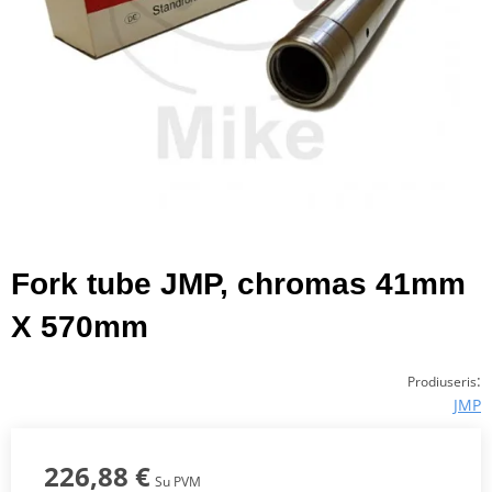
Fork tube JMP, chromas 41mm
X 570mm
:
Prodiuseris
JMP
226,88 €
Su PVM