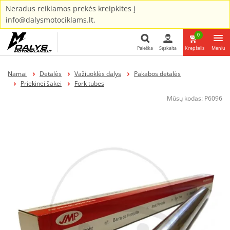
Neradus reikiamos prekės kreipkites į
info@dalysmotociklams.lt.
0
Paieška
Sąskaita
Krepšelis
Meniu
Paieška
Namai
Detalės
Važiuoklės dalys
Pakabos detalės
Priekinei šakei
Fork tubes
Mūsų kodas:
P6096