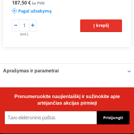
187,50 €
be PVM
Pagal užsakymą
Į krepšį
(vnt.)
Aprašymas ir parametrai
Prodiuseris
JMP
Alternative
7735764
Prenumeruokite naujienlaiškį ir sužinokite apie
Thread
M38 x 1.0
artėjančias akcijas pirmieji
Colour
, chromas
Prisijungti
Inner diameter
36.3 mm
Length
570 mm