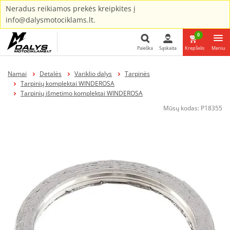
Neradus reikiamos prekės kreipkites į
info@dalysmotociklams.lt.
0
Paieška
Sąskaita
Krepšelis
Meniu
Paieška
Namai
Detalės
Variklio dalys
Tarpinės
Tarpinių komplektai WINDEROSA
Tarpinių išmetimo komplektai WINDEROSA
Mūsų kodas:
P18355