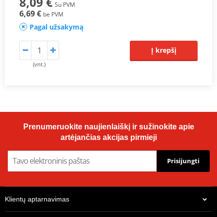
8,09 €
Su PVM
6,69 €
be PVM
Pagal užsakymą
Į krepšį
(vnt.)
Prenumeruokite naujienlaiškį ir sužinokite apie
artėjančias akcijas pirmieji
Prisijungti
Klientų aptarnavimas