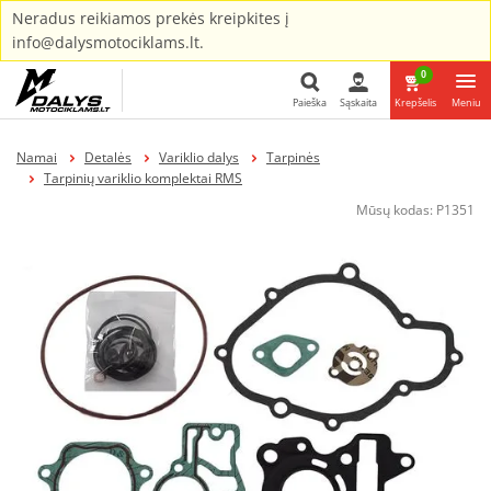
Neradus reikiamos prekės kreipkites į
info@dalysmotociklams.lt.
0
Paieška
Sąskaita
Krepšelis
Meniu
Paieška
Namai
Detalės
Variklio dalys
Tarpinės
Tarpinių variklio komplektai RMS
Mūsų kodas:
P1351