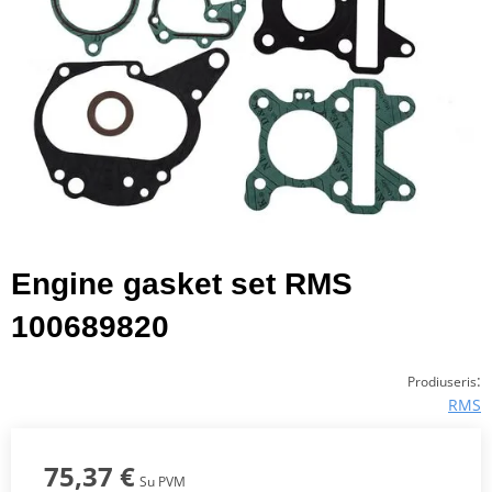
Engine gasket set RMS
100689820
:
Prodiuseris
RMS
75,37 €
Su PVM