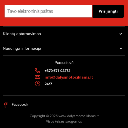
Catalytic converter
it keeps the OE kat
kit
Prisijungti
Line
SPORT
Pozicija
ORIGINAL
Klientų aptarnavimas
Noise emissions EC
ECE approved
approval
Naudinga informacija
Gas emissions EC
ECE approved
approval
Parduotuvė
Product info
-
+370 671 02272
info@dalysmotociklams.lt
24/7
Facebook
Copyright © 2026 www.dalysmotociklams.lt
Visos teisės saugomos