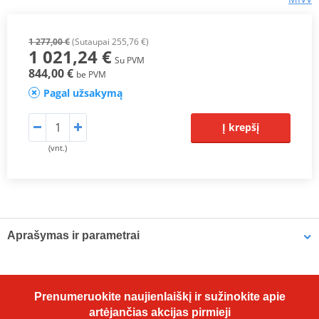
1 277,00 €
(Sutaupai 255,76 €)
1 021,24 €
Su PVM
844,00 €
be PVM
Pagal užsakymą
Į krepšį
(vnt.)
Aprašymas ir parametrai
Prodiuseris
MIVV
HOMOLOGATION /
ECE approved
Prenumeruokite naujienlaiškį ir sužinokite apie
APPROVAL
artėjančias akcijas pirmieji