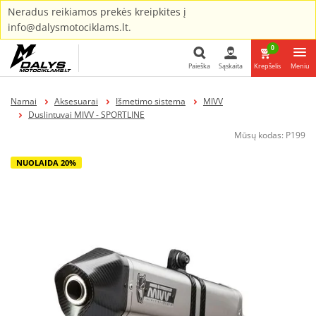
Neradus reikiamos prekės kreipkites į
info@dalysmotociklams.lt.
0
Paieška
Sąskaita
Krepšelis
Meniu
Paieška
Namai
Aksesuarai
Išmetimo sistema
MIVV
Duslintuvai MIVV - SPORTLINE
Mūsų kodas:
P199
NUOLAIDA 20%