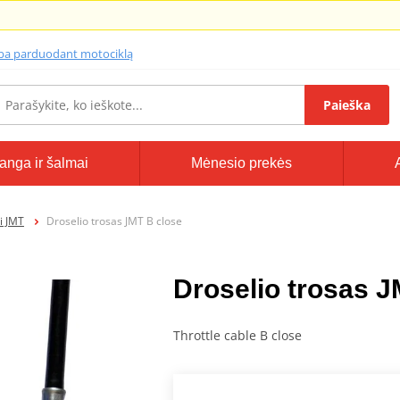
lba parduodant motociklą
Paieška
anga ir šalmai
Mėnesio prekės
i JMT
Droselio trosas JMT B close
Droselio trosas J
Throttle cable B close