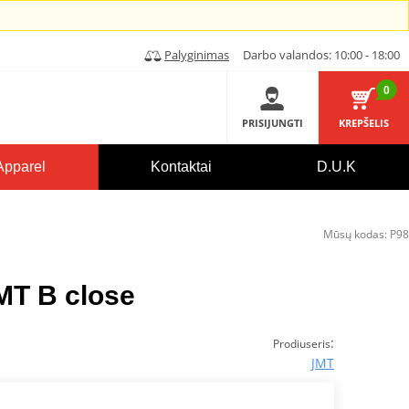
Palyginimas
Darbo valandos: 10:00 - 18:00
0
PRISIJUNGTI
KREPŠELIS
Apparel
Kontaktai
D.U.K
Mūsų kodas:
P98
MT B close
:
Prodiuseris
JMT