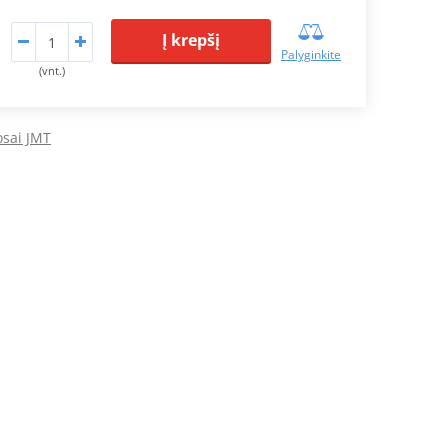
Į krepšį
Palyginkite
(vnt.)
osai JMT