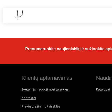
Prenumeruokite naujienlaiškį ir sužinokite apie
Klientų aptarnavimas
Naudin
Svetainės naudojimosi taisyklės
Katalogai
Kontaktai
Prekių grąžinimo taisyklės