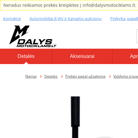
Neradus reikiamos prekės kreipkites į info@dalysmotociklams.lt.
Kontaktai
Automobiliai iš JAV ir Kanados aukcionų
Prekyba, paga
Detalės
Aksesuarai
Apr
Namai
Detalės
Prekės pagal užsakymą
Valdymo trosa