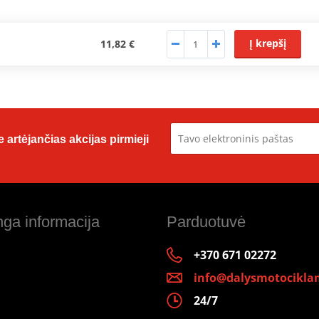
Į krepšį
11,82 €
 artėjančias akcijas pirmieji
ga informacija
Parduotuvė
+370 671 02272
info@dalysmotociklam
24/7