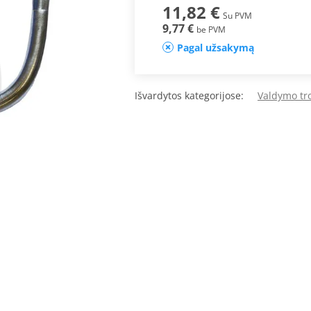
11,82 €
Su PVM
9,77 €
be PVM
Pagal užsakymą
Išvardytos kategorijose:
Valdymo tr