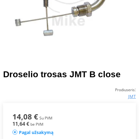
Droselio trosas JMT B close
:
Prodiuseris
JMT
14,08 €
Su PVM
11,64 €
be PVM
Pagal užsakymą