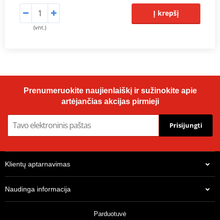
Į krepšį
(vnt.)
Prenumeruokite naujienlaiškį ir sužinokite apie
artėjančias akcijas pirmieji
Prisijungti
Klientų aptarnavimas
Naudinga informacija
Parduotuvė