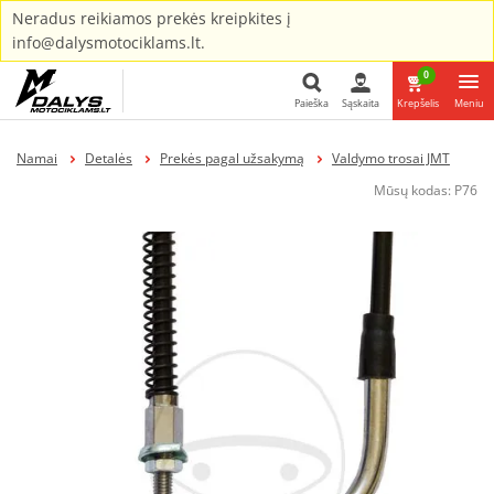
Neradus reikiamos prekės kreipkites į
info@dalysmotociklams.lt.
0
Paieška
Sąskaita
Krepšelis
Meniu
Paieška
Namai
Detalės
Prekės pagal užsakymą
Valdymo trosai JMT
Mūsų kodas:
P76