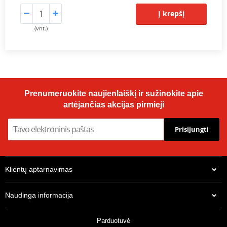
Į krepšį
(vnt.)
Prenumeruokite naujienlaiškį ir sužinokite apie
artėjančias akcijas pirmieji
Prisijungti
Klientų aptarnavimas
Naudinga informacija
Parduotuvė