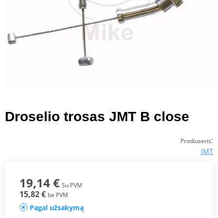
Droselio trosas JMT B close
:
Prodiuseris
JMT
19,14 €
Su PVM
15,82 €
be PVM
Pagal užsakymą