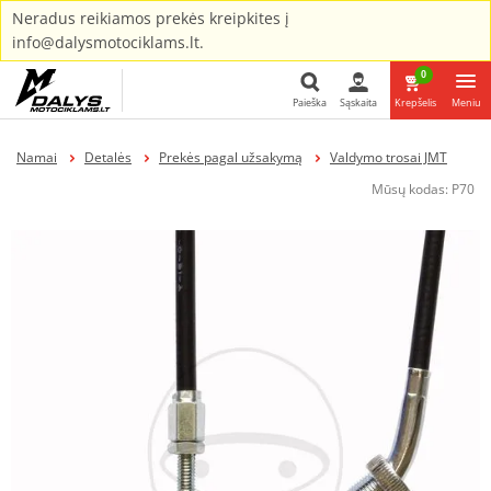
Neradus reikiamos prekės kreipkites į
info@dalysmotociklams.lt.
0
Paieška
Sąskaita
Krepšelis
Meniu
Paieška
Namai
Detalės
Prekės pagal užsakymą
Valdymo trosai JMT
Mūsų kodas:
P70