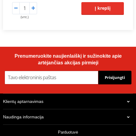
Į krepšį
(vnt.)
Prenumeruokite naujienlaiškį ir sužinokite apie
artėjančias akcijas pirmieji
Prisijungti
Klientų aptarnavimas
Naudinga informacija
Parduotuvė