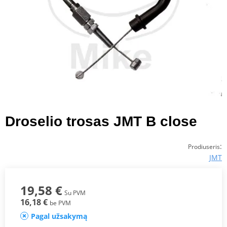
Droselio trosas JMT B close
:
Prodiuseris
JMT
19,58 €
Su PVM
16,18 €
be PVM
Pagal užsakymą