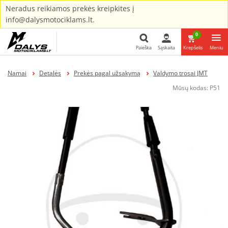
Neradus reikiamos prekės kreipkites į
info@dalysmotociklams.lt.
0
Paieška
Sąskaita
Krepšelis
Meniu
Paieška
Namai
Detalės
Prekės pagal užsakymą
Valdymo trosai JMT
Mūsų kodas:
P51