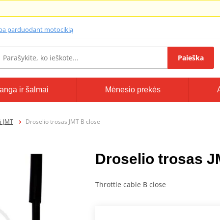
lba parduodant motociklą
Paieška
anga ir šalmai
Mėnesio prekės
i JMT
Droselio trosas JMT B close
Droselio trosas J
Throttle cable B close