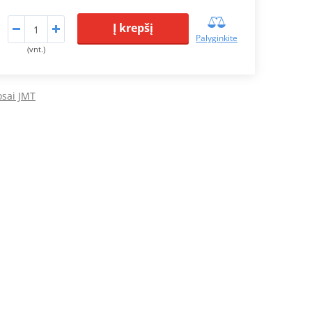
Į krepšį
Palyginkite
(vnt.)
osai JMT