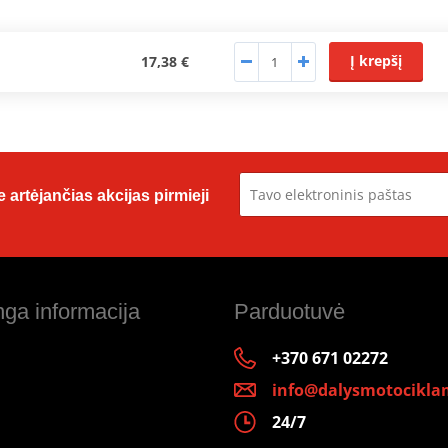
Į krepšį
17,38 €
 artėjančias akcijas pirmieji
ga informacija
Parduotuvė
+370 671 02272
info@dalysmotociklam
24/7