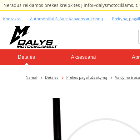
Neradus reikiamos prekės kreipkites į info@dalysmotociklams.lt.
Kontaktai
Automobiliai iš JAV ir Kanados aukcionų
Prekyba, paga
Detalės
Aksesuarai
Apr
Namai
Detalės
Prekės pagal užsakymą
Valdymo trosa