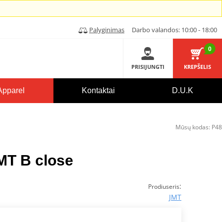
Palyginimas
Darbo valandos: 10:00 - 18:00
0
PRISIJUNGTI
KREPŠELIS
Apparel
Kontaktai
D.U.K
Mūsų kodas:
P48
MT B close
:
Prodiuseris
JMT