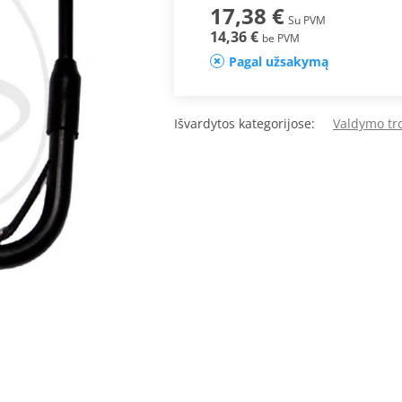
17,38 €
Su PVM
14,36 €
be PVM
Pagal užsakymą
Išvardytos kategorijose:
Valdymo tr