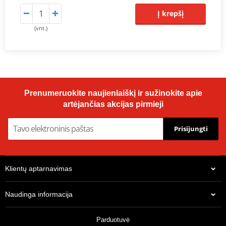
Į krepšį
(vnt.)
Prenumeruokite naujienlaiškį ir sužinokite apie
artėjančias akcijas pirmieji
Prisijungti
Klientų aptarnavimas
Naudinga informacija
Parduotuvė