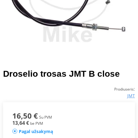
Droselio trosas JMT B close
:
Prodiuseris
JMT
16,50 €
Su PVM
13,64 €
be PVM
Pagal užsakymą