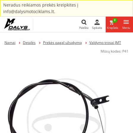
Neradus reikiamos prekės kreipkites į
info@dalysmotociklams.lt.
0
Paieška
Sąskaita
Krepšelis
Meniu
Paieška
Namai
Detalės
Prekės pagal užsakymą
Valdymo trosai JMT
Mūsų kodas:
P41