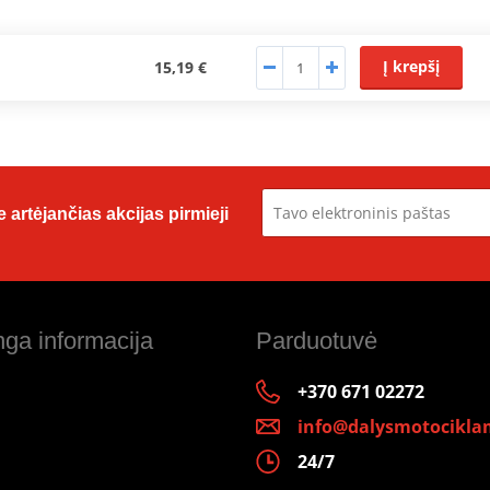
Į krepšį
15,19 €
 artėjančias akcijas pirmieji
ga informacija
Parduotuvė
+370 671 02272
info@dalysmotociklam
24/7