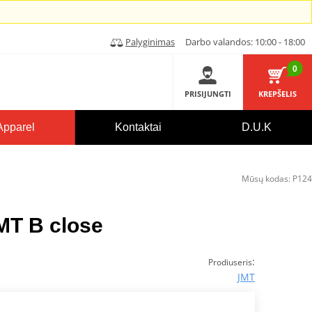
Palyginimas
Darbo valandos: 10:00 - 18:00
0
PRISIJUNGTI
KREPŠELIS
Apparel
Kontaktai
D.U.K
Mūsų kodas:
P124
MT B close
:
Prodiuseris
JMT