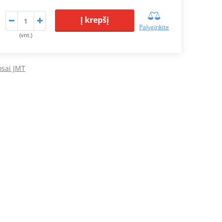
Į krepšį
Palyginkite
(vnt.)
osai JMT