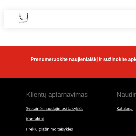
Prenumeruokite naujienlaiškį ir sužinokite apie
Klientų aptarnavimas
Naudin
Svetainės naudojimosi taisyklės
Katalogai
Kontaktai
Prekių grąžinimo taisyklės