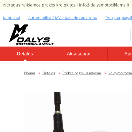
Neradus reikiamos prekės kreipkites į info@dalysmotociklams.lt.
Kontaktai
Automobiliai iš JAV ir Kanados aukcionų
Prekyba, paga
Detalės
Aksesuarai
Apr
Namai
Detalės
Prekės pagal užsakymą
Valdymo trosa