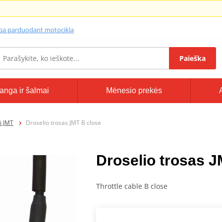
lba parduodant motociklą
Paieška
anga ir šalmai
Mėnesio prekės
i JMT
Droselio trosas JMT B close
Droselio trosas J
Throttle cable B close