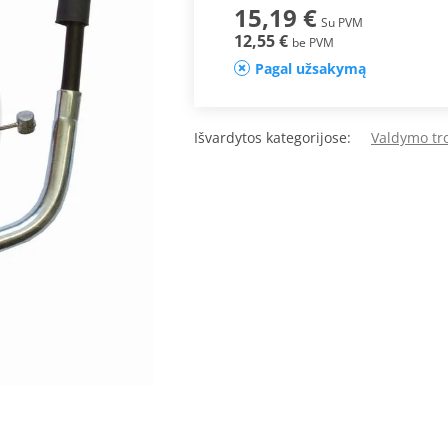
15,19 €
Su PVM
12,55 €
be PVM
Pagal užsakymą
Išvardytos kategorijose:
Valdymo tr