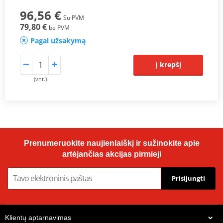
96,56 €
Su PVM
79,80 €
be PVM
Pagal užsakymą
Į krepšį
(vnt.)
Prenumeruokite naujienlaiškį ir sužinokite apie
artėjančias akcijas pirmieji
Prisijungti
Klientų aptarnavimas