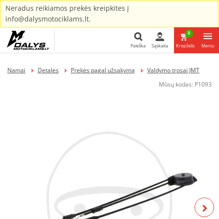
Neradus reikiamos prekės kreipkites į
info@dalysmotociklams.lt.
0
Paieška
Sąskaita
Krepšelis
Meniu
Paieška
Namai
Detalės
Prekės pagal užsakymą
Valdymo trosai JMT
Mūsų kodas:
P1093