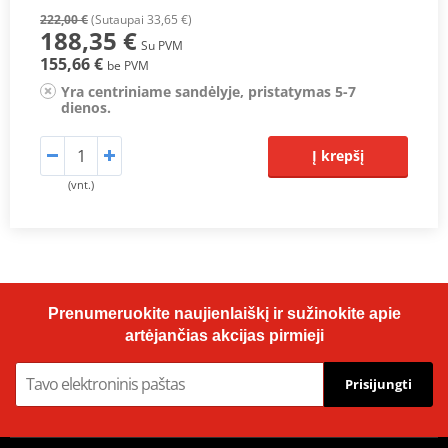
222,00 €
(Sutaupai 33,65 €)
188,35 €
Su PVM
155,66 €
be PVM
Yra centriniame sandėlyje, pristatymas 5-7
dienos.
Į krepšį
(vnt.)
Prenumeruokite naujienlaiškį ir sužinokite apie
artėjančias akcijas pirmieji
Prisijungti