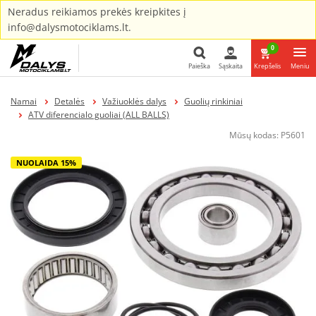
Neradus reikiamos prekės kreipkites į
info@dalysmotociklams.lt.
0
Paieška
Sąskaita
Krepšelis
Meniu
Paieška
Namai
Detalės
Važiuoklės dalys
Guolių rinkiniai
ATV diferencialo guoliai (ALL BALLS)
Mūsų kodas:
P5601
NUOLAIDA 15%