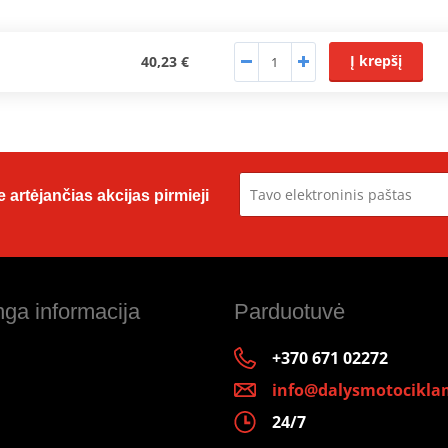
Į krepšį
40,23 €
 artėjančias akcijas pirmieji
ga informacija
Parduotuvė
+370 671 02272
info@dalysmotociklam
24/7