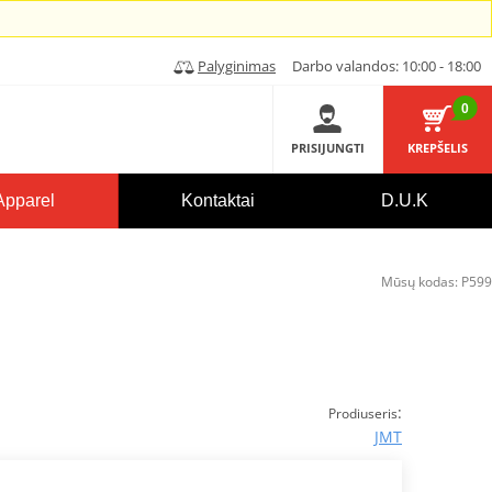
Palyginimas
Darbo valandos: 10:00 - 18:00
0
PRISIJUNGTI
KREPŠELIS
Apparel
Kontaktai
D.U.K
Mūsų kodas:
P599
:
Prodiuseris
JMT