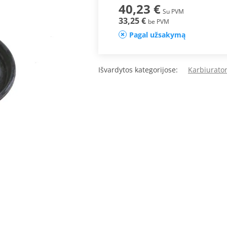
40,23 €
Su PVM
33,25 €
be PVM
Pagal užsakymą
Išvardytos kategorijose:
Karbiurator