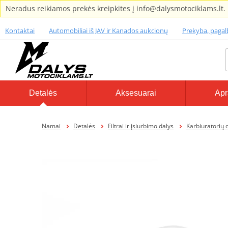
Neradus reikiamos prekės kreipkites į info@dalysmotociklams.lt.
Kontaktai
Automobiliai iš JAV ir Kanados aukcionų
Prekyba, paga
Detalės
Aksesuarai
Apr
Namai
Detalės
Filtrai ir įsiurbimo dalys
Karbiuratorių 