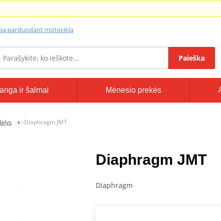
lba parduodant motociklą
Paieška
anga ir šalmai
Mėnesio prekės
dalys
Diaphragm JMT
Diaphragm JMT
Diaphragm