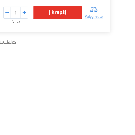
Į krepšį
Palyginkite
(vnt.)
ių dalys