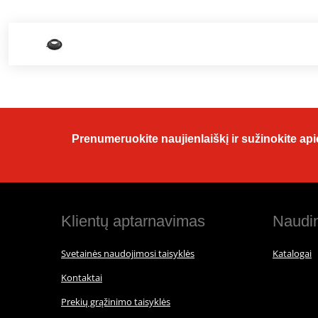
Prenumeruokite naujienlaiškį ir sužinokite apie
Klientų aptarnavimas
Naudin
Svetainės naudojimosi taisyklės
Katalogai
Kontaktai
Prekių grąžinimo taisyklės