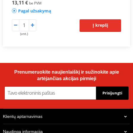
13,11 €
be PVM
Pagal užsakymą
Į krepšį
(vnt.)
Prenumeruokite naujienlaiškį ir sužinokite apie
artėjančias akcijas pirmieji
Prisijungti
Klientų aptarnavimas
Naudinga informacija