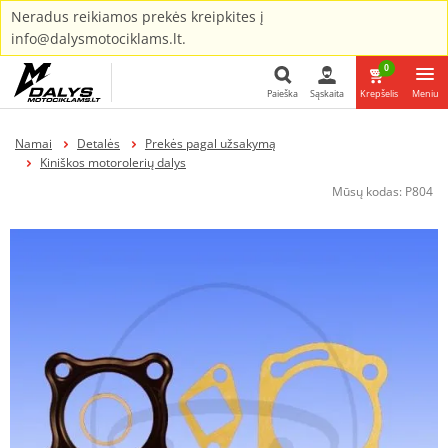
Neradus reikiamos prekės kreipkites į
info@dalysmotociklams.lt.
0
Paieška
Sąskaita
Krepšelis
Meniu
Paieška
Namai
Detalės
Prekės pagal užsakymą
Kiniškos motorolerių dalys
Mūsų kodas:
P804