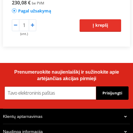
230,08 €
be PVM
Pagal užsakymą
Į krepšį
(vnt.)
Prenumeruokite naujienlaiškį ir sužinokite apie
artėjančias akcijas pirmieji
Prisijungti
Klientų aptarnavimas
Naudinga informacija