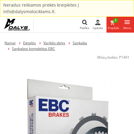
Neradus reikiamos prekės kreipkites į
info@dalysmotociklams.lt.
0
Paieška
Sąskaita
Krepšelis
Meniu
Paieška
Namai
Detalės
Variklio dalys
Sankaba
Sankabos komplektai EBC
Mūsų kodas:
P1491