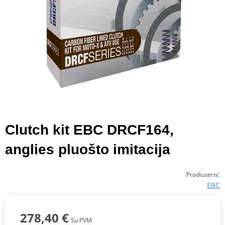
Clutch kit EBC DRCF164,
anglies pluošto imitacija
:
Prodiuseris
EBC
278,40 €
Su PVM