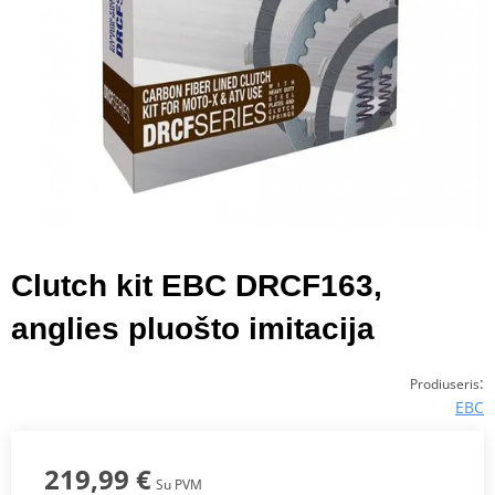
Clutch kit EBC DRCF163,
anglies pluošto imitacija
:
Prodiuseris
EBC
219,99 €
Su PVM