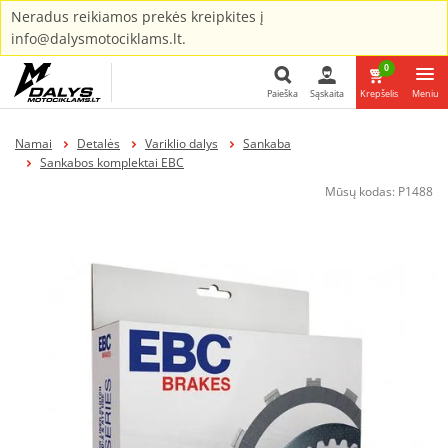
Neradus reikiamos prekės kreipkites į
info@dalysmotociklams.lt.
0
Paieška
Sąskaita
Krepšelis
Meniu
Paieška
Namai
Detalės
Variklio dalys
Sankaba
Sankabos komplektai EBC
Mūsų kodas:
P1488