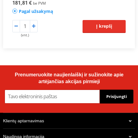
181,81 €
be PVM
Pagal užsakymą
Į krepšį
(vnt.)
Prenumeruokite naujienlaiškį ir sužinokite apie
artėjančias akcijas pirmieji
Prisijungti
Klientų aptarnavimas
Naudinga informacija