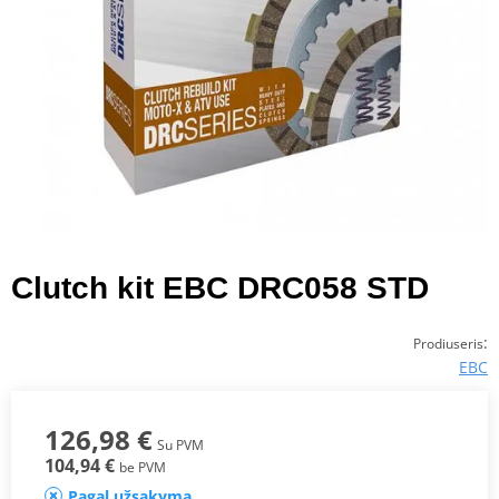
Clutch kit EBC DRC058 STD
:
Prodiuseris
EBC
126,98 €
Su PVM
104,94 €
be PVM
Pagal užsakymą