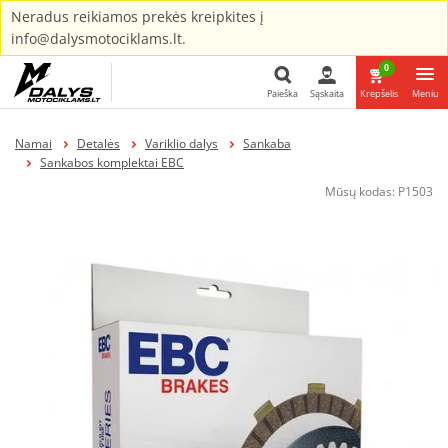
Neradus reikiamos prekės kreipkites į
info@dalysmotociklams.lt.
0
Paieška
Sąskaita
Krepšelis
Meniu
Paieška
Namai
Detalės
Variklio dalys
Sankaba
Sankabos komplektai EBC
Mūsų kodas:
P1503