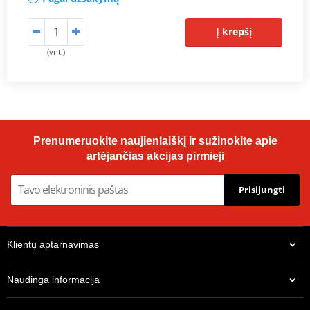
Į krepšį
(vnt.)
Prenumeruokite naujienlaiškį ir sužinokite apie
artėjančias akcijas pirmieji
Prisijungti
Klientų aptarnavimas
Naudinga informacija