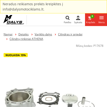
Neradus reikiamos prekės kreipkites į
info@dalysmotociklams.lt.
0
Paieška
Sąskaita
Krepšelis
Meniu
Paieška
Namai
Detalės
Variklio dalys
Cilindras ir priedai
Cilindrų rinkiniai ATHENA
Mūsų kodas:
P17678
NUOLAIDA 15%