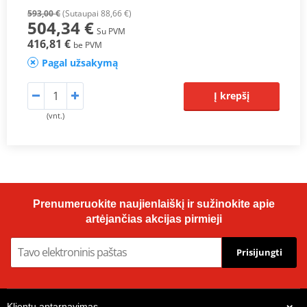
593,00 €
(Sutaupai 88,66 €)
504,34 €
Su PVM
416,81 €
be PVM
Pagal užsakymą
Į krepšį
(vnt.)
Prenumeruokite naujienlaiškį ir sužinokite apie
artėjančias akcijas pirmieji
Prisijungti
Klientų aptarnavimas