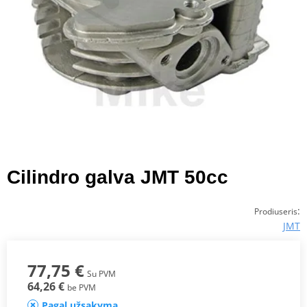
Cilindro galva JMT 50cc
:
Prodiuseris
JMT
77,75 €
Su PVM
64,26 €
be PVM
Pagal užsakymą