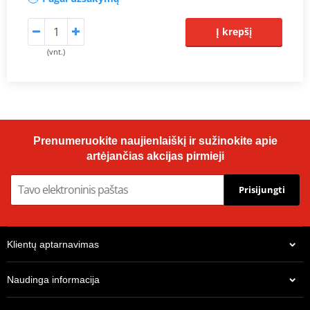
Į krepšį
(vnt.)
Prenumeruokite naujienlaiškį ir sužinokite apie
artėjančias akcijas pirmieji
Prisijungti
Klientų aptarnavimas
Naudinga informacija