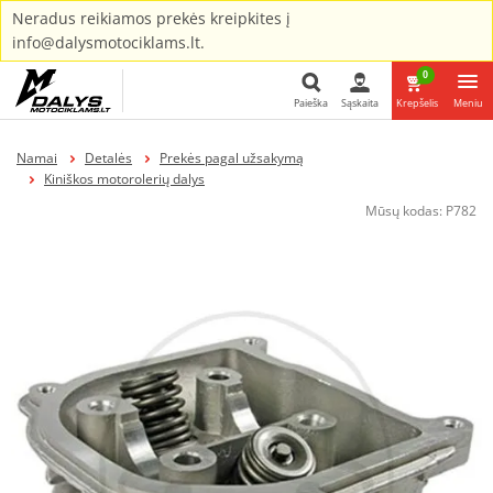
Neradus reikiamos prekės kreipkites į
info@dalysmotociklams.lt.
0
Paieška
Sąskaita
Krepšelis
Meniu
Paieška
Namai
Detalės
Prekės pagal užsakymą
Kiniškos motorolerių dalys
Mūsų kodas:
P782