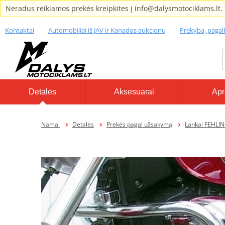
Neradus reikiamos prekės kreipkites į info@dalysmotociklams.lt.
Kontaktai
Automobiliai iš JAV ir Kanados aukcionų
Prekyba, paga
Detalės
Aksesuarai
Apr
Namai
Detalės
Prekės pagal užsakymą
Lankai FEHLI