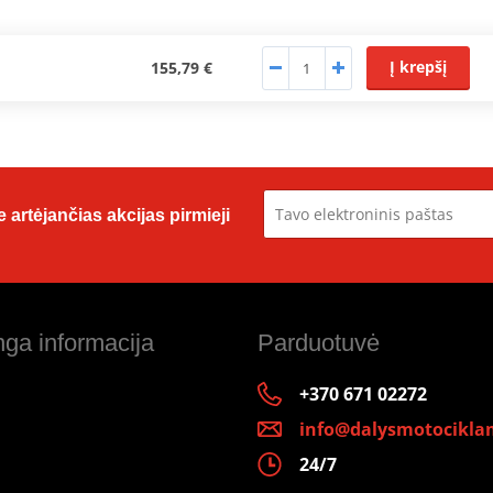
Į krepšį
155,79 €
 artėjančias akcijas pirmieji
ga informacija
Parduotuvė
+370 671 02272
info@dalysmotociklam
24/7