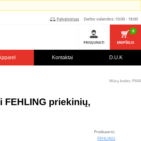
Palyginimas
Darbo valandos: 10:00 - 18:00
0
PRISIJUNGTI
KREPŠELIS
Apparel
Kontaktai
D.U.K
Mūsų kodas:
P684
i FEHLING priekinių,
:
Prodiuseris
FEHLING