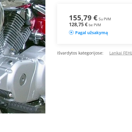
155,79 €
Su PVM
128,75 €
be PVM
Pagal užsakymą
Išvardytos kategorijose:
Lankai FEH