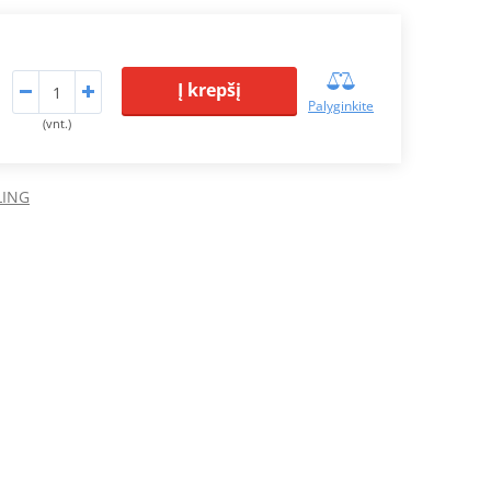
Į krepšį
Palyginkite
(vnt.)
LING