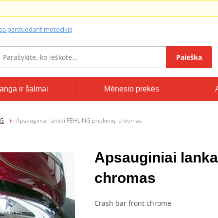
lba parduodant motociklą
Paieška
anga ir šalmai
Mėnesio prekės
NG
Apsauginiai lankai FEHLING priekinių, chromas
Apsauginiai lanka
chromas
Crash bar front chrome